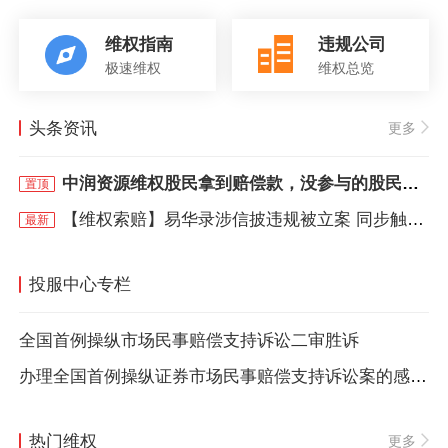
维权指南
违规公司
极速维权
维权总览
头条资讯
更多
中润资源维权股民拿到赔偿款，没参与的股民仍可报名
置顶
【维权索赔】易华录涉信披违规被立案 同步触发退市风险警示 维权预征集开始
最新
投服中心专栏
全国首例操纵市场民事赔偿支持诉讼二审胜诉
办理全国首例操纵证券市场民事赔偿支持诉讼案的感悟与思考
热门维权
更多