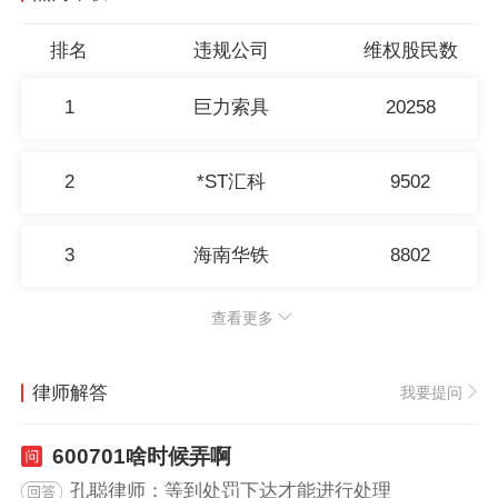
排名
违规公司
维权股民数
1
巨力索具
20258
2
*ST汇科
9502
3
海南华铁
8802
查看更多
律师解答
我要提问
600701啥时候弄啊
孔聪律师：等到处罚下达才能进行处理