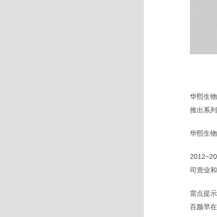
华熙生物
推出系列
华熙生物
2012~
司营业和
雷点提示
百颜早在