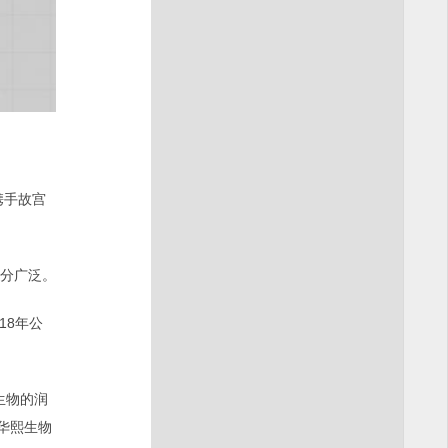
携手故宫
分广泛。
18年公
生物的润
，华熙生物