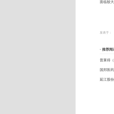
面临较大
发表于：
· 推荐阅
普莱得（
国邦医药
延江股份