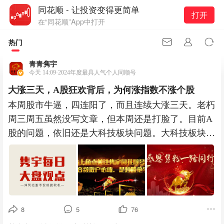
同花顺 - 让投资变得更简单
打开
在“同花顺”App中打开
热门
青青隽宇
今天 14:09·2024年度最具人气个人同顺号
大涨三天，A股狂欢背后，为何涨指数不涨个股
本周股市牛逼，四连阳了，而且连续大涨三天。老朽
周三周五虽然没写文章，但本周还是打脸了。目前A
股的问题，依旧还是大科技板块问题。大科技板块连
涨四天，给A股指数带起
8
5
76