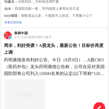
怡鑫合：
分析到位，大科技还得盯紧
仙水：
四连阳后歇一歇，等均线跟上来再走也不迟
kitty喵喵：
指数涨这么多，个股跟不上的话，下周要小心了
查看全部回复
券商中国
今天 12:06·券商中国官方账号
周末，利好突袭！A股龙头，最新公告！目标价再度
上调
药明康德发布利好公告。今日（8月9日），A股CRO
（医药外包）龙头药明康德公告称，公司在应对美国
国防部将公司列入1260H名单的认定(以下简称“1260
H认定”