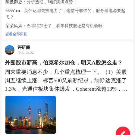
陈傲御史：
分析透彻，利好满满点赞！
86551cn：
英伟达都去投电力了，这信号够强的，服务器电源要起
飞？
朵朵风风：
巴菲特加仓了，看来科技股还是有机会啊
查看全部回复
评研阁
今天 03:52
外围股市新高，伯克希尔加仓，明天A股怎么走？
周末重要消息不少，几个重点梳理一下。（1）美股
周五继续上涨，标普500又刷新纪录，纳斯达克涨了
1.3%，光通信板块集体爆发，Coherent涨超13%，应
用光电