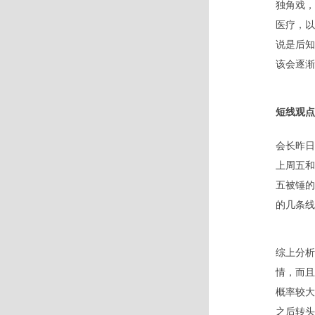
独角戏，
医疗，以
说是后知
该会逐渐
短线观点
会长昨日
上周五和
五被锤的
的几条线
综上分析
情，而且
概率较大
之后转头