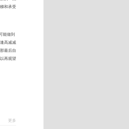
梯和承受
可能做到
逢高减减
那最后自
以再观望
更多