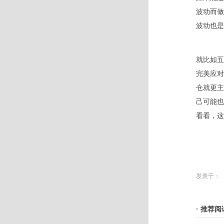
波动而做
波动也是
就比如五
完美应对
仓就更主
己可能也
看看，这
发表于：
· 推荐阅