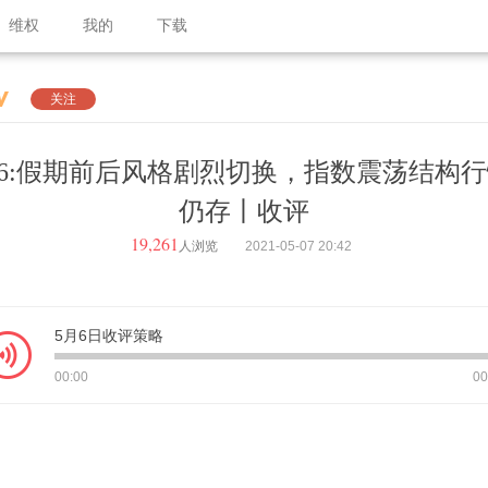
维权
我的
下载
关注
.6:假期前后风格剧烈切换，指数震荡结构
仍存丨收评
19,261
人浏览
2021-05-07
20:42
5月6日收评策略
00:00
00