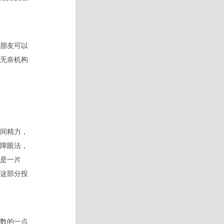
朋友可以
无奈机构
间精力，
障眼法，
是一片
这部分投
数的一点