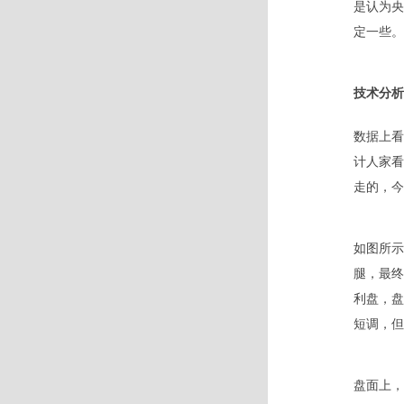
是认为央
定一些。
技术分析
数据上看
计人家看
走的，今
如图所示
腿，最终
利盘，盘
短调，但
盘面上，