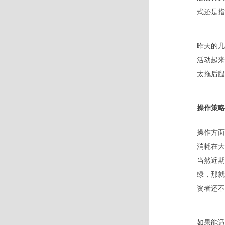
式还是指
昨天的几
活动起来
太拖后腿
操作策略
操作方面
消耗在大
当然近期
绿，那就
资者还不
如果能适