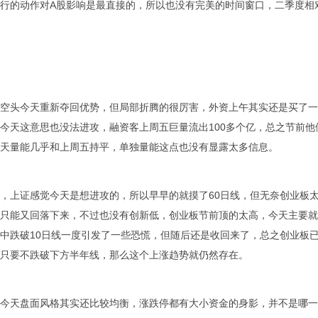
行的动作对A股影响是最直接的，所以也没有完美的时间窗口，二季度相
空头今天重新夺回优势，但局部折腾的很厉害，外资上午其实还是买了一
今天这意思也没法进攻，融资客上周五巨量流出100多个亿，总之节前他
天量能几乎和上周五持平，单独量能这点也没有显露太多信息。
，上证感觉今天是想进攻的，所以早早的就摸了60日线，但无奈创业板
只能又回落下来，不过也没有创新低，创业板节前顶的太高，今天主要就
中跌破10日线一度引发了一些恐慌，但随后还是收回来了，总之创业板
只要不跌破下方半年线，那么这个上涨趋势就仍然存在。
今天盘面风格其实还比较均衡，涨跌停都有大小资金的身影，并不是哪一