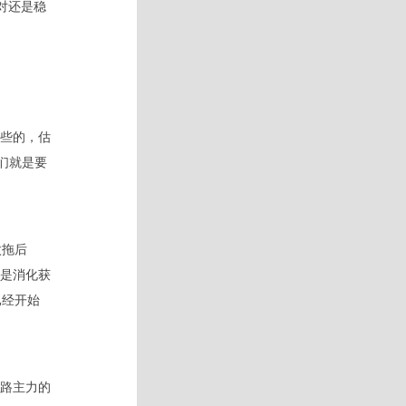
对还是稳
些的，估
们就是要
太拖后
是消化获
已经开始
路主力的