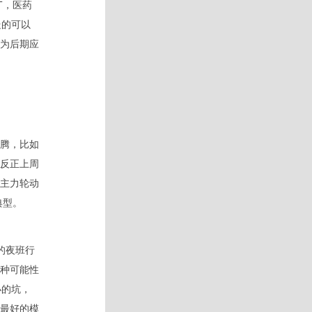
T，医药
走的可以
为后期应
腾，比如
反正上周
主力轮动
典型。
的夜班行
种可能性
小的坑，
最好的模