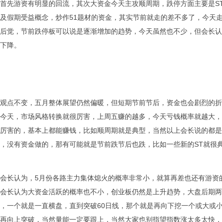
首先游资有明显的回流，其次大资金今天主攻顺周期，跌停方面主要是S
及假期受益概念，炒作51题材的资金，其实节前就走的差不多了，今天
后觉，节前跌停板可以说是逐渐增加的趋势，今天虽然也不少，但会长认
下降。
观点不变，五月整体展望仍然偏暖，但短期节前节后，资金也会剧烈的折
今天，市场风格转换就很厉害，上周五赚的越多，今天亏钱概率就越大，
厉害的，基本上都能赚钱，比如顺周期就是典型，当然以上会长说的都是
，没有资金做的，那有可能就是节前跌节后也跌，比如一些新的ST就很
会长认为，5月份各路主力集体熄火的概率非常小，就算再差也还有游资
会长认为大资金活跃的概率也不小，创业板仍然是上升趋势，大盘后期两
，一个就是一直横盘，直到突破60日线，那个就是再向下挖一个或大或
再向上突破，当然量能一定要跟上，当然大家也别指望指数涨太多太快，