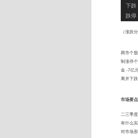
（涨跌分
两市个股
制涨停个
金 -7
离并下跌
市场要点
二三季度
有什么实
对市场形