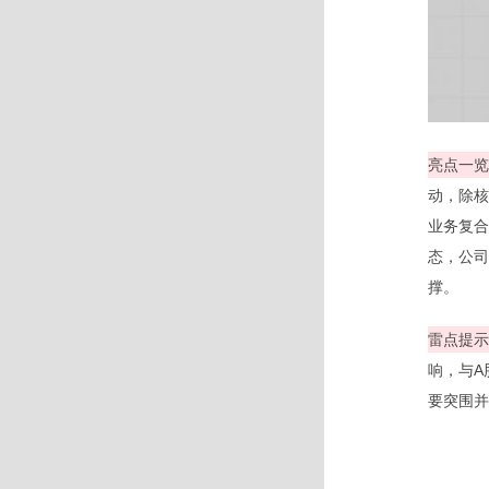
亮点一览
动，除核
业务复合
态，公司
撑。
雷点提示
响，与A
要突围并