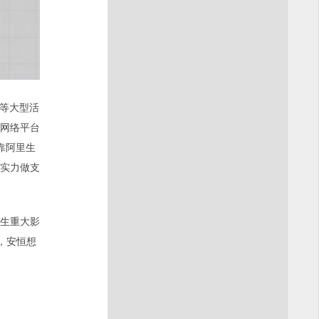
会等大型活
网络平台
靠阿里生
发实力做支
产生重大影
，安恒想