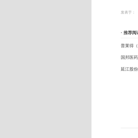
发表于：
· 推荐阅
普莱得（
国邦医药
延江股份