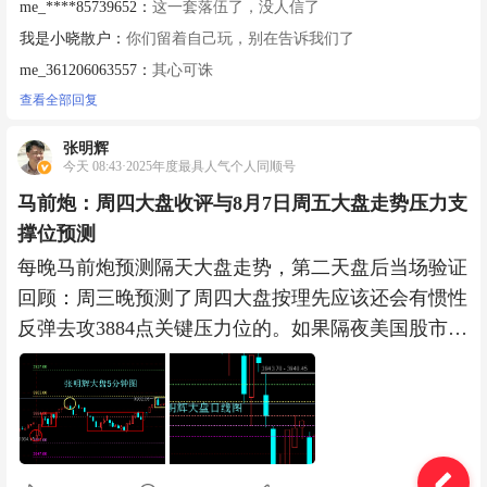
me_****85739652：
这一套落伍了，没人信了
我是小晓散户：
你们留着自己玩，别在告诉我们了
me_361206063557：
其心可诛
查看全部回复
张明辉
今天 08:43·2025年度最具人气个人同顺号
马前炮：周四大盘收评与8月7日周五大盘走势压力支
撑位预测
每晚马前炮预测隔天大盘走势，第二天盘后当场验证
回顾：周三晚预测了周四大盘按理先应该还会有惯性
反弹去攻3884点关键压力位的。如果隔夜美国股市还
能继续上涨的话，不