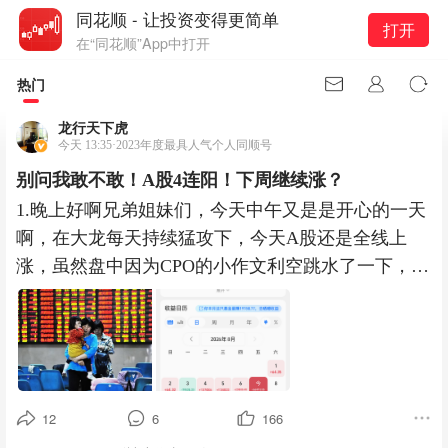
同花顺 - 让投资变得更简单
打开
在“同花顺”App中打开
热门
龙行天下虎
今天 13:35·2023年度最具人气个人同顺号
别问我敢不敢！A股4连阳！下周继续涨？
1.晚上好啊兄弟姐妹们，今天中午又是是开心的一天
啊，在大龙每天持续猛攻下，今天A股还是全线上
涨，虽然盘中因为CPO的小作文利空跳水了一下，但
不影响今天继续吃肉，
12
6
166