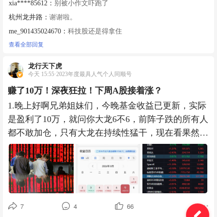
xia****85612：
别被小作文吓跑了
杭州龙井路：
谢谢啦。
me_901435024670：
科技股还是得拿住
查看全部回复
龙行天下虎
今天 15:55·2023年度最具人气个人同顺号
赚了10万！深夜狂拉！下周A股接着涨？
1.晚上好啊兄弟姐妹们，今晚基金收益已更新，实际
是盈利了10万，就问你大龙6不6，前阵子跌的所有人
都不敢加仓，只有大龙在持续性猛干，现在看果然是
对的，这几天加的
7
4
66