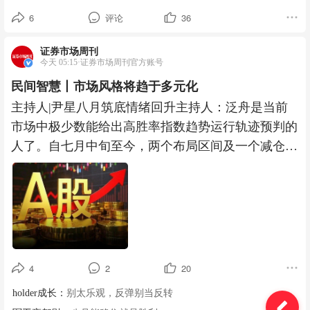
6
评论
36
证券市场周刊
今天 05:15·证券市场周刊官方账号
民间智慧丨市场风格将趋于多元化
主持人|尹星八月筑底情绪回升主持人：泛舟是当前
市场中极少数能给出高胜率指数趋势运行轨迹预判的
人了。自七月中旬至今，两个布局区间及一个减仓
位，目前回看全部精准兑现
4
2
20
holder成长：
别太乐观，反弹别当反转