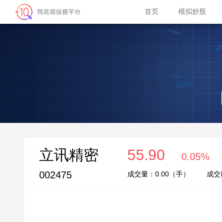
首页
模拟炒股
立讯精密
55.90
0.05%
002475
成交量：
0.00
（手）
成交