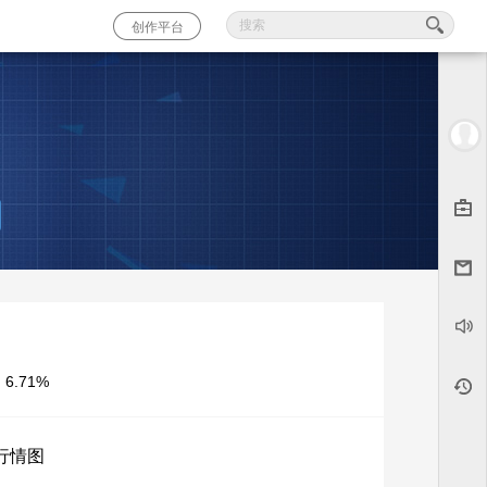
创作平台
：
6.71
%
行情图