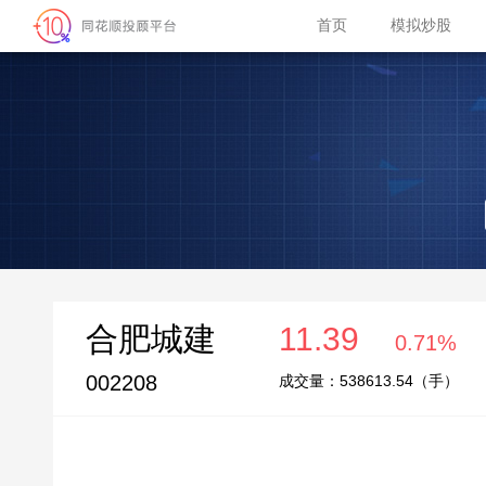
首页
模拟炒股
合肥城建
11.39
0.71%
002208
成交量：
538613.54
（手）