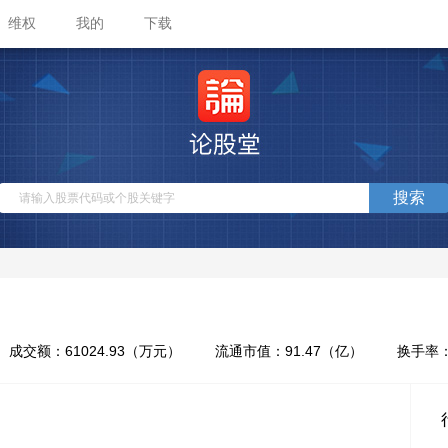
维权
我的
下载
搜索
成交额：
61024.93
（万元）
流通市值：
91.47
（亿）
换手率